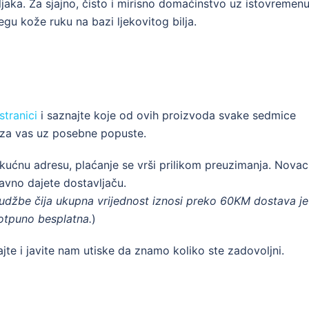
ljaka. Za sjajno, čisto i mirisno domaćinstvo uz istovremen
egu kože ruku na bazi ljekovitog bilja.
tranici
i saznajte koje od ovih proizvoda svake sedmice
a vas uz posebne popuste.
ćnu adresu, plaćanje se vrši prilikom preuzimanja. Novac
avno dajete dostavljaču.
udžbe čija ukupna vrijednost iznosi preko 60KM dostava je
otpuno besplatna.
)
jte i javite nam utiske da znamo koliko ste zadovoljni.