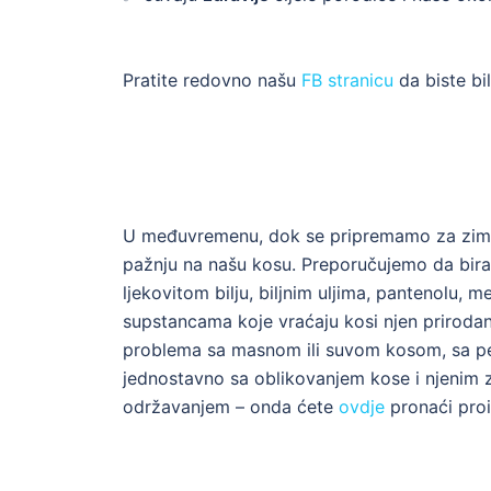
Pratite redovno našu
FB stranicu
da biste bi
U međuvremenu, dok se pripremamo za zimu 
pažnju na našu kosu. Preporučujemo da bir
ljekovitom bilju, biljnim uljima, pantenolu, 
supstancama koje vraćaju kosi njen prirodan
problema sa masnom ili suvom kosom, sa peru
jednostavno sa oblikovanjem kose i njenim 
održavanjem – onda ćete
ovdje
pronaći pro