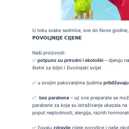
U toku svake sedmice, sve do Nove godine,
𝗣𝗢𝗩𝗢𝗟𝗝𝗡𝗜𝗝𝗘 𝗖𝗜𝗝𝗘𝗡𝗘
Naši proizvodi:
✅
potpuno su prirodni i ekološki
– djeluju n
štetni za biljni i životinjski svijet
✅
u svojim pakovanjima ljudima
približavaj
✅
bez parabena
– uz ove preparate se možet
parabene za koje su istraživanja ukazala n
poput neplodnosti, alergija, raznih hormona
✅
čuvaju
zdravlje
cijele porodice i naše oko