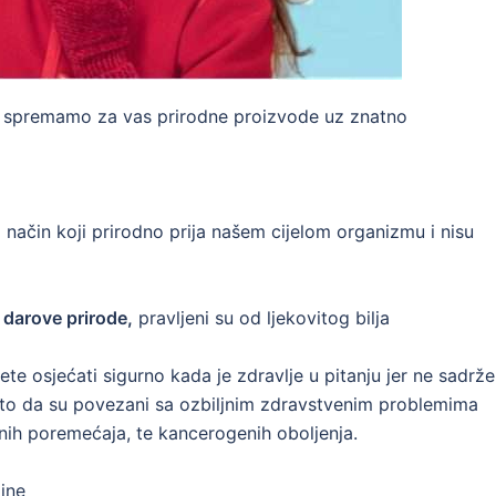
 spremamo za vas prirodne proizvode uz znatno
a način koji prirodno prija našem cijelom organizmu i nisu
u darove prirode,
pravljeni su od ljekovitog bilja
e osjećati sigurno kada je zdravlje u pitanju jer ne sadrže
a to da su povezani sa ozbiljnim zdravstvenim problemima
lnih poremećaja, te kancerogenih oboljenja.
line