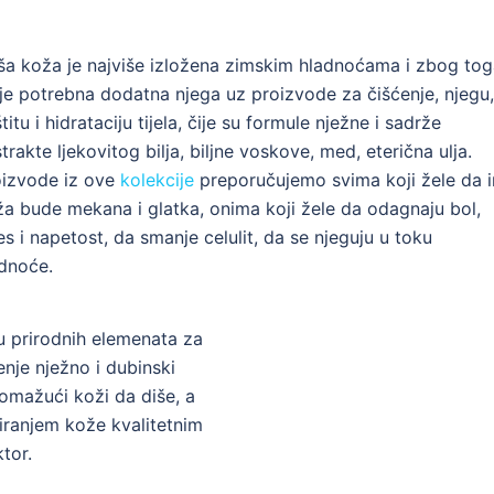
ša koža je najviše izložena zimskim hladnoćama i zbog to
 je potrebna dodatna njega uz proizvode za čišćenje, njegu
titu i hidrataciju tijela, čije su formule nježne i sadrže
trakte ljekovitog bilja, biljne voskove, med, eterična ulja.
oizvode iz ove
kolekcije
preporučujemo svima koji žele da 
a bude mekana i glatka, onima koji žele da odagnaju bol,
es i napetost, da smanje celulit, da se njeguju u toku
udnoće.
 prirodnih elemenata za
nje nježno i dubinski
omažući koži da diše, a
riranjem kože kvalitetnim
tor.