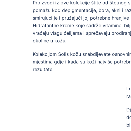
Proizvodi iz ove kolekcije štite od štetnog 
pomažu kod depigmentacije, bora, akni i razni
smirujući je i pružajući joj potrebne hranjive 
Hidratantne kreme koje sadrže vitamine, biljn
vraćaju vlagu ćelijama i sprečavaju prodiranj
okoline u kožu.
Kolekcijom Solis kožu snabdijevate osnovni
mjestima gdje i kada su koži najviše potrebni
rezultate
I 
ra
Dj
do
bi