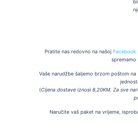
bi
nj
Pratite nas redovno na našoj
Facebook s
spremamo z
Vaše narudžbe šaljemo brzom poštom na ku
jednost
(
Cijena dostave iznosi 8,20KM. Za sve nar
p
Naručite vaš paket na vrijeme, isproba