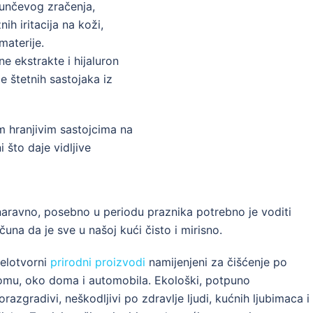
sunčevog zračenja,
h iritacija na koži,
materije.
e ekstrakte i hijaluron
e štetnih sastojaka iz
m hranjivim sastojcima na
 što daje vidljive
naravno, posebno u periodu praznika potrebno je voditi
čuna da je sve u našoj kući čisto i mirisno.
elotvorni
prirodni proizvodi
namijenjeni za čišćenje po
mu, oko doma i automobila. Ekološki, potpuno
orazgradivi, neškodljivi po zdravlje ljudi, kućnih ljubimaca i