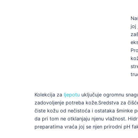
Na
joj
zaš
eks
Pr
kož
str
tr
Kolekcija za
ljepotu
uključuje ogromnu snagu
zadovoljenje potreba kože.Sredstva za čišće
čiste kožu od nečistoća i ostataka šminke p
da pri tom ne otklanjaju njenu vlažnost. Hid
preparatima vraća joj se njen prirodni pH fak