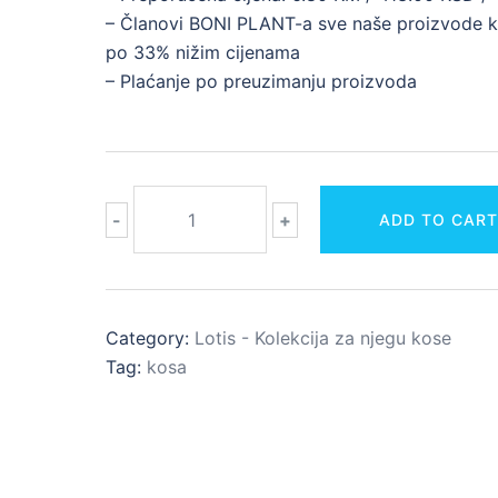
– Članovi BONI PLANT-a sve naše proizvode k
po 33% nižim cijenama
– Plaćanje po preuzimanju proizvoda
Kondicioner
-
+
ADD TO CAR
za
kosu
-
prirodni
Category:
Lotis - Kolekcija za njegu kose
proizvod
Tag:
kosa
quantity