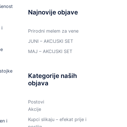
šenost
Najnovije objave
 i
Prirodni melem za vene
JUNI – AKCIJSKI SET
je
MAJ – AKCIJSKI SET
stojke
Kategorije naših
objava
Postovi
Akcije
Kupci slikaju – efekat prije i
en i
poslije