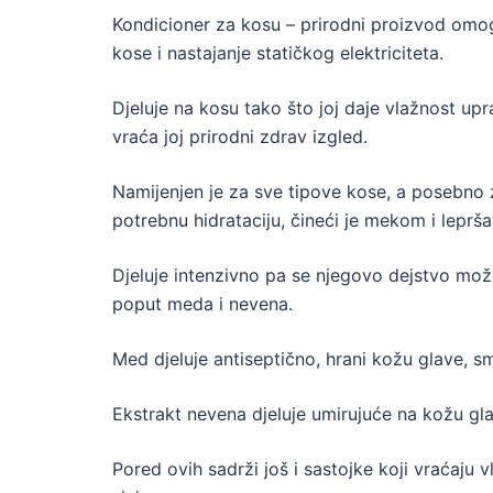
Kondicioner za kosu – prirodni proizvod omog
kose i nastajanje statičkog elektriciteta.
Djeluje na kosu tako što joj daje vlažnost upr
vraća joj prirodni zdrav izgled.
Namijenjen je za sve tipove kose, a posebno z
potrebnu hidrataciju, čineći je mekom i leprš
Djeluje intenzivno pa se njegovo dejstvo može
poput meda i nevena.
Med djeluje antiseptično, hrani kožu glave, sma
Ekstrakt nevena djeluje umirujuće na kožu gl
Pored ovih sadrži još i sastojke koji vraćaju 