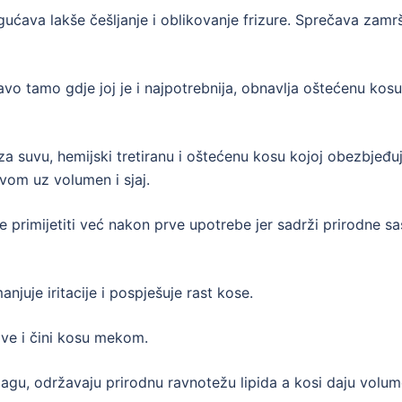
ućava lakše češljanje i oblikovanje frizure. Sprečava zamr
avo tamo gdje joj je i najpotrebnija, obnavlja oštećenu kosu
a suvu, hemijski tretira
nu i oštećenu kosu kojoj obezbjeđu
avom uz volumen i sjaj.
 primijetiti već nakon prve upotrebe jer sadrži prirodne sa
njuje iritacije i pospješuje rast kose.
ave i čini kosu mekom.
vlagu, održavaju prirodnu ravnotežu lipida a kosi daju volum