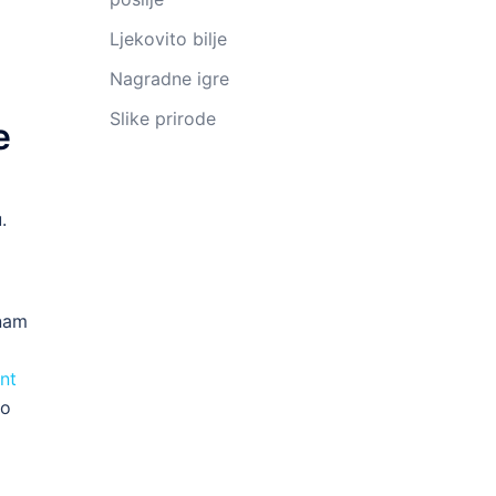
Ljekovito bilje
Nagradne igre
Slike prirode
e
.
 nam
nt
ko