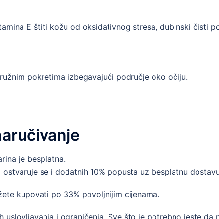
tamina E štiti kožu od oksidativnog stresa, dubinski čisti po
kružnim pokretima izbegavajući područje oko očiju.
naručivanje
ina je besplatna.
 ostvaruje se i dodatnih 10% popusta uz besplatnu dostavu
žete kupovati po 33% povoljnijim cijenama.
h uslovljavanja i ograničenja. Sve što je potrebno jeste da