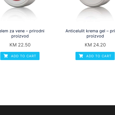
lem za vene – prirodni
Anticelulit krema gel – pr
proizvod
proizvod
KM
22.50
KM
24.20
ADD TO CART
ADD TO CART