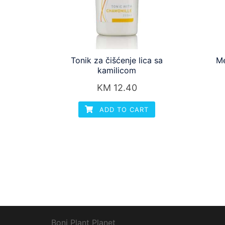
Tonik za čišćenje lica sa
Me
kamilicom
KM
12.40
ADD TO CART
Boni Plant Planet