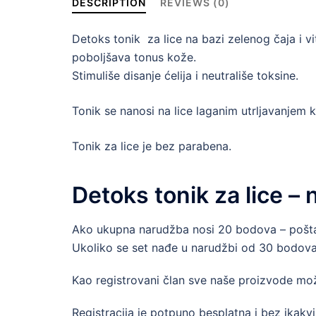
DESCRIPTION
REVIEWS (0)
Detoks tonik za lice na bazi zelenog čaja i vi
poboljšava tonus kože.
Stimuliše disanje ćelija i neutrališe toksine.
Tonik se nanosi na lice laganim utrljavanjem 
Tonik za lice je bez parabena.
Detoks tonik za lice – 
Ako ukupna narudžba nosi 20 bodova – poštar
Ukoliko se set nađe u narudžbi od 30 bodova
Kao registrovani član sve naše proizvode mo
Registracija je potpuno besplatna i bez ikakvi