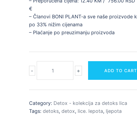
– Preporučena cijena: 12.40 KM / 756.00 RSD 
€
– Članovi BONI PLANT-a sve naše proizvode k
po 33% nižim cijenama
– Plaćanje po preuzimanju proizvoda
DETOKS
-
+
ADD TO CAR
TONIK
ZA
LICE
quantity
Category:
Detox - kolekcija za detoks lica
Tags:
detoks
,
detox
,
lice. lepota
,
ljepota