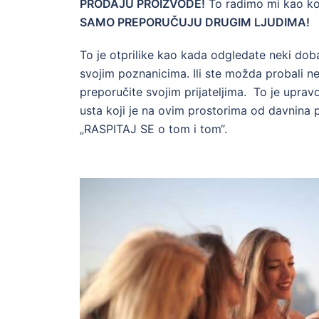
PRODAJU PROIZVODE!
To radimo mi kao k
SAMO PREPORUČUJU DRUGIM LJUDIMA!
To je otprilike kao kada odgledate neki dob
svojim poznanicima. Ili ste možda probali n
preporučite svojim prijateljima. To je uprav
usta koji je na ovim prostorima od davnina
„RASPITAJ SE o tom i tom“.