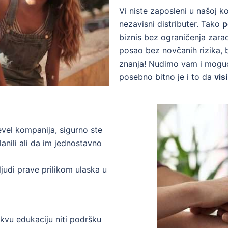
Vi niste zaposleni u našoj 
nezavisni distributer. Tako
p
biznis bez ograničenja za
posao bez novčanih rizika, 
znanja! Nudimo vam i moguć
posebno bitno je i to da
v
is
vel kompanija, sigurno ste
lanili ali da im jednostavno
judi prave prilikom ulaska u
kvu edukaciju niti podršku