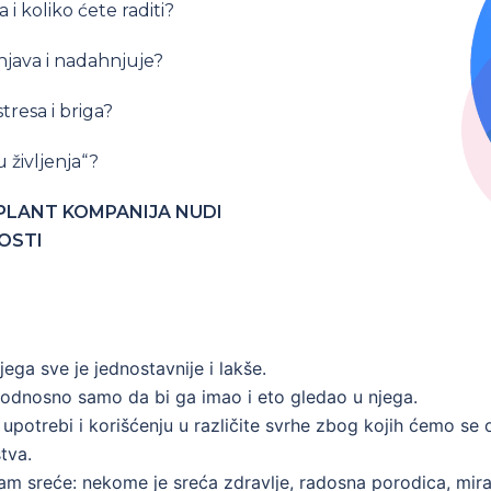
 i koliko ćete raditi?
unjava i nadahnjuje?
tresa i briga?
 življenja“?
 PLANT KOMPANIJA NUDI
OSTI
njega sve je jednostavnije i lakše.
 odnosno samo da bi ga imao i eto gledao u njega.
upotrebi i korišćenju u različite svrhe zbog kojih ćemo se os
tva.
pojam sreće: nekome je sreća zdravlje, radosna porodica, m