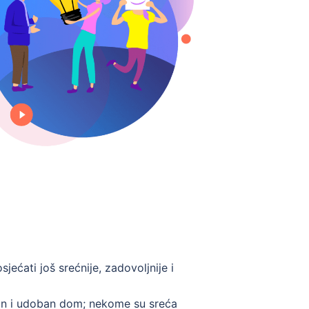
jećati još srećnije, zadovoljnije i
iran i udoban dom; nekome su sreća