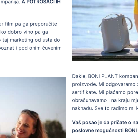
ompanija.
A POTROŠAČI IH
ar film pa ga preporučite
eko dobro vino pa ga
o taj marketing od usta do
 poznat i pod onim čuvenim
Dakle, BONI PLANT kompanija
proizvode. Mi odgovaramo z
sertifikate. Mi plaćamo pore
obračunavamo i na kraju m
naknadu. Sve to radimo mi 
Vaš posao je da pričate o 
poslovne mogućnosti BONI