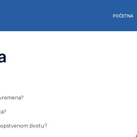
POČETNA
a
g vremena?
ca?
 i sopstvenom životu?