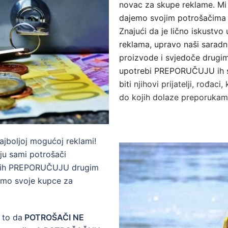
novac za skupe reklame. Mi 
dajemo svojim potrošačima –
Znajući da je lično iskustvo
reklama, upravo naši saradni
proizvode i svjedoče drugima 
upotrebi PREPORUČUJU ih s
biti
njihovi prijatelji, rođac
do kojih dolaze preporukama 
najboljoj mogućoj reklami!
u sami potrošači
to ih PREPORUČUJU drugim
ćamo svoje kupce za
 to da
POTROŠAČI NE