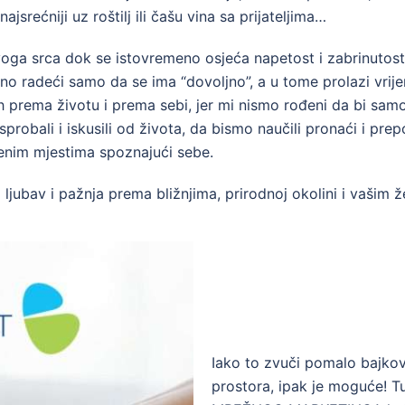
srećniji uz roštilj ili čašu vina sa prijateljima…
svoga srca dok se istovremeno osjeća napetost i zabrinutos
rno radeći samo da se ima “dovoljno”, a u tome prolazi vrije
h prema životu i prema sebi, jer mi nismo rođeni da bi samo
robali i iskusili od života, da bismo naučili pronaći i pre
jenim mjestima spoznajući sebe.
jubav i pažnja prema bližnjima, prirodnoj okolini i vašim ž
Iako to zvuči pomalo bajkov
prostora, ipak je moguće! 