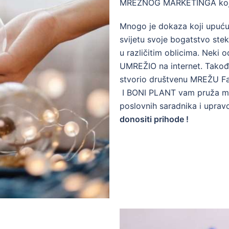
MREŽNOG MARKETINGA koji pre
Mnogo je dokaza koji upućuju
svijetu svoje bogatstvo stek
u različitim oblicima. Neki od
UMREŽIO na internet. Takođe
stvorio društvenu MREŽU Fa
I BONI PLANT vam pruža mo
poslovnih saradnika i uprav
donositi prihode !