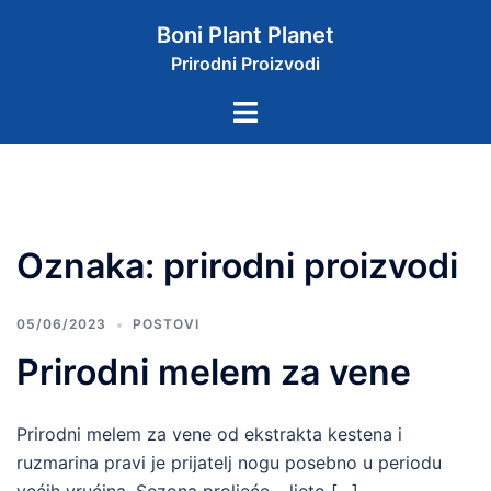
Skip
Boni Plant Planet
to
Prirodni Proizvodi
content
Toggle
menu
Oznaka:
prirodni proizvodi
05/06/2023
POSTOVI
Prirodni melem za vene
Prirodni melem za vene od ekstrakta kestena i
ruzmarina pravi je prijatelj nogu posebno u periodu