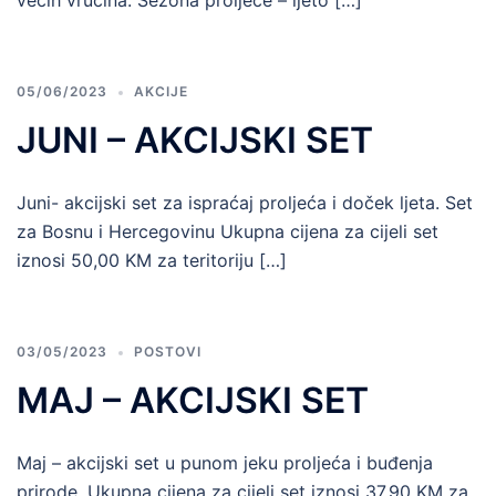
većih vrućina. Sezona proljeće – ljeto […]
05/06/2023
AKCIJE
JUNI – AKCIJSKI SET
Juni- akcijski set za ispraćaj proljeća i doček ljeta. Set
za Bosnu i Hercegovinu Ukupna cijena za cijeli set
iznosi 50,00 KM za teritoriju […]
03/05/2023
POSTOVI
MAJ – AKCIJSKI SET
Maj – akcijski set u punom jeku proljeća i buđenja
prirode. Ukupna cijena za cijeli set iznosi 37,90 KM za