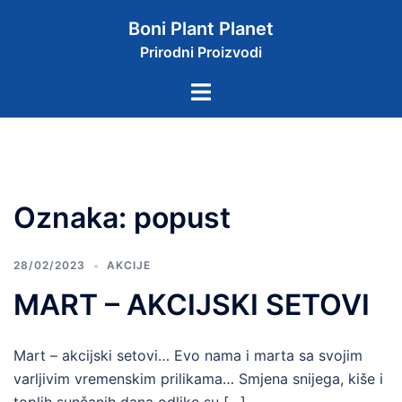
Skip
Boni Plant Planet
to
Prirodni Proizvodi
content
Toggle
menu
Oznaka:
popust
28/02/2023
AKCIJE
MART – AKCIJSKI SETOVI
Mart – akcijski setovi… Evo nama i marta sa svojim
varljivim vremenskim prilikama… Smjena snijega, kiše i