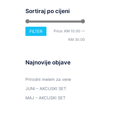
Sortiraj po cijeni
Min
Max
FILTER
Price:
KM 10.00
—
price
price
KM 30.00
Najnovije objave
Prirodni melem za vene
JUNI – AKCIJSKI SET
MAJ – AKCIJSKI SET