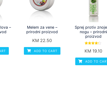
lova –
Melem za vene –
Sprej protiv znoje
zvod
prirodni proizvod
nogu – prirodn
proizvod
0
KM
22.50
Rated
KM
19.10
ART
ADD TO CART
4.00
out of 5
ADD TO CAR