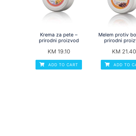
Krema za pete –
Melem protiv bo
prirodni proizvod
prirodni proi
KM
19.10
KM
21.4
ADD TO CART
ADD TO C