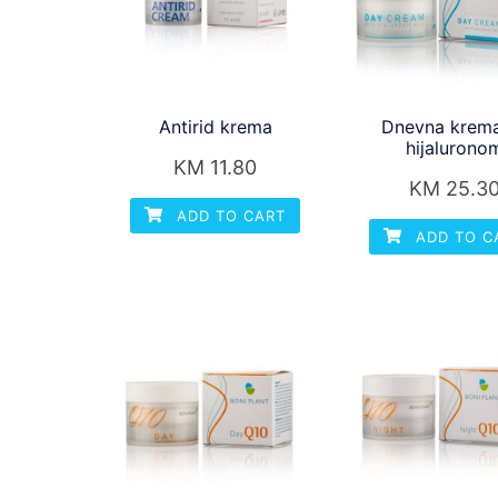
Antirid krema
Dnevna krem
hijalurono
KM
11.80
KM
25.3
ADD TO CART
ADD TO C