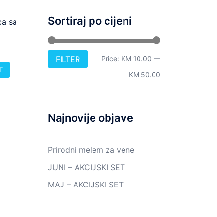
Sortiraj po cijeni
ca sa
Min
Max
FILTER
Price:
KM 10.00
—
T
price
price
KM 50.00
Najnovije objave
Prirodni melem za vene
JUNI – AKCIJSKI SET
MAJ – AKCIJSKI SET