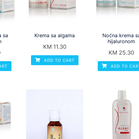
a sa
Krema sa algama
Noćna krema s
m
hijaluronom
KM
11.30
0
KM
25.30
ADD TO CART
ART
ADD TO CAR