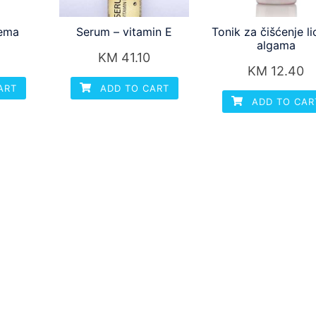
rema
Serum – vitamin E
Tonik za čišćenje li
algama
KM
41.10
KM
12.40
ART
ADD TO CART
ADD TO CAR