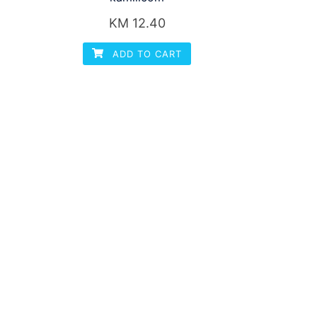
KM
12.40
ADD TO CART