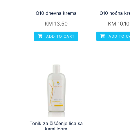
Q10 dnevna krema
Q10 noćna k
KM
13.50
KM
10.10
ADD TO CART
ADD TO C
Tonik za čišćenje lica sa
kamilicom